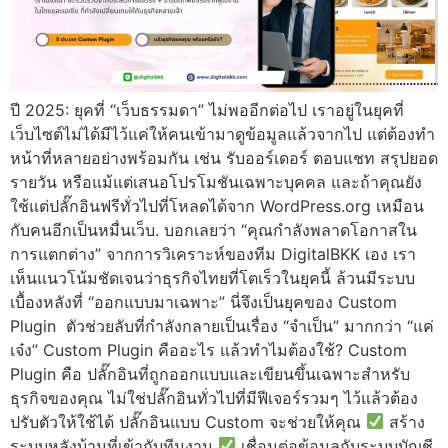
ปี 2025: ยุคที่ “เว็บธรรมดา” ไม่พออีกต่อไป เราอยู่ในยุคที่
เว็บไซต์ไม่ได้มีไว้แค่ให้คนเข้ามาดูข้อมูลแล้วจากไป แต่ต้องทำ
หน้าที่หลายอย่างพร้อมกัน เช่น รับออร์เดอร์ ตอบแชท สรุปยอด
รายวัน หรือแม้แต่เสนอโปรโมชันเฉพาะบุคคล และถ้าคุณยัง
ใช้แต่ปลั๊กอินฟรีทั่วไปที่โหลดได้จาก WordPress.org เหมือน
กับคนอีกเป็นหมื่นเว็บ. บอกเลยว่า “คุณกำลังพลาดโอกาสใน
การแตกต่าง” จากการวิเคราะห์ของทีม DigitalBKK เอง เรา
เห็นแนวโน้มชัดเจนว่าธุรกิจไทยที่โตเร็วในยุคนี้ ล้วนมีระบบ
เบื้องหลังที่ “ออกแบบมาเฉพาะ” นี่จึงเป็นยุคของ Custom
Plugin ตัวช่วยลับที่กำลังกลายเป็นเรื่อง “จำเป็น” มากกว่า “แค่
เจ๋ง” Custom Plugin คืออะไร แล้วทำไมต้องใช้? Custom
Plugin คือ ปลั๊กอินที่ถูกออกแบบและเขียนขึ้นเฉพาะสำหรับ
ธุรกิจของคุณ ไม่ใช่ปลั๊กอินทั่วไปที่มีฟีเจอร์รวมๆ ไว้แล้วต้อง
ปรับตัวให้ใช้ได้ ปลั๊กอินแบบ Custom จะช่วยให้คุณ
สร้าง
ระบบหลังบ้านที่เข้ากับทีมงาน
เชื่อมต่อข้อมูลกับระบบบัญชี,