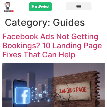
Start Project
Category:
Guides
Facebook Ads Not Getting
Bookings? 10 Landing Page
Fixes That Can Help